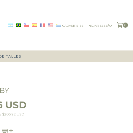
0
CADASTRE-SE
INICIAR SESSÃO
DE TALLES
BY
6 USD
os
$205.92 USD