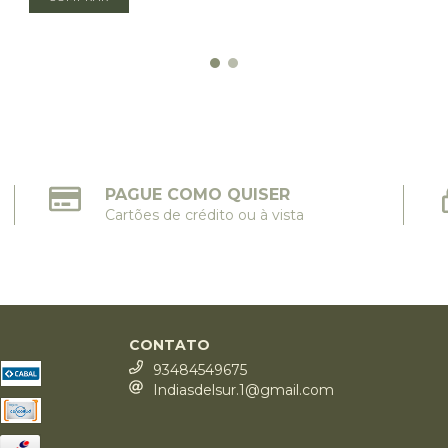
PAGUE COMO QUISER
Cartões de crédito ou à vista
CONTATO
93484549675
Indiasdelsur.1@gmail.com