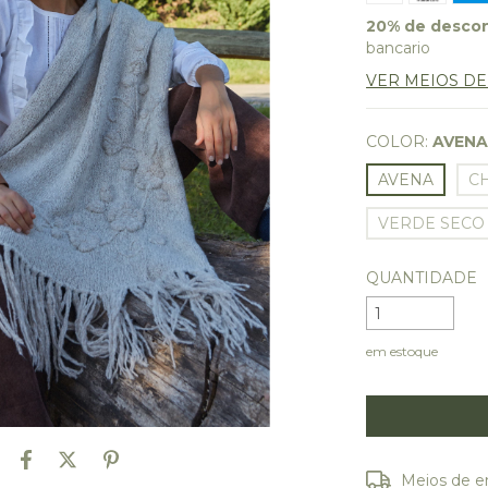
20% de desco
bancario
VER MEIOS D
COLOR:
AVEN
AVENA
C
VERDE SECO
QUANTIDADE
em estoque
Entregas para o
Meios de e