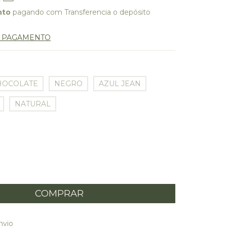
nto
pagando com Transferencia o depósito
E PAGAMENTO
A
HOCOLATE
NEGRO
AZUL JEAN
NATURAL
 CEP:
ALTERAR CEP
nvio