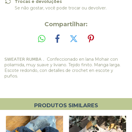
Trocas e devoluções
Se não gostar, você pode trocar ou devolver.
Compartilhar:
𝖲𝖶𝖤𝖠𝖳𝖤𝖱 𝖱𝖴𝖬𝖡𝖠． Confeccionado en lana Mohair con
poliamida, muy suave y liviano. Tejido finito. Manga larga.
Escote redondo, con detalles de crochet en escote y
puños.
PRODUTOS SIMILARES