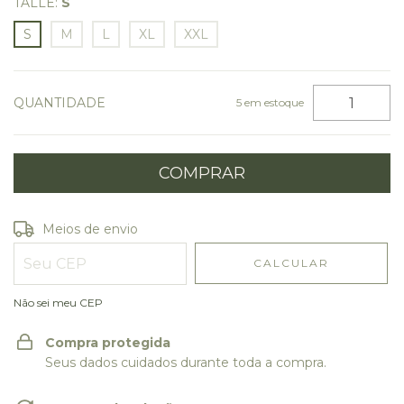
TALLE:
S
S
M
L
XL
XXL
QUANTIDADE
5
em estoque
Entregas para o CEP:
ALTERAR CEP
Meios de envio
CALCULAR
Não sei meu CEP
Compra protegida
Seus dados cuidados durante toda a compra.