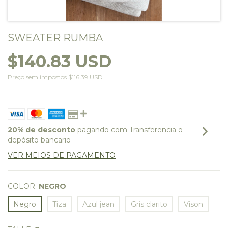
SWEATER RUMBA
$140.83 USD
Preço sem impostos
$116.39 USD
20% de desconto
pagando com Transferencia o
depósito bancario
VER MEIOS DE PAGAMENTO
COLOR:
NEGRO
Negro
Tiza
Azul jean
Gris clarito
Vison