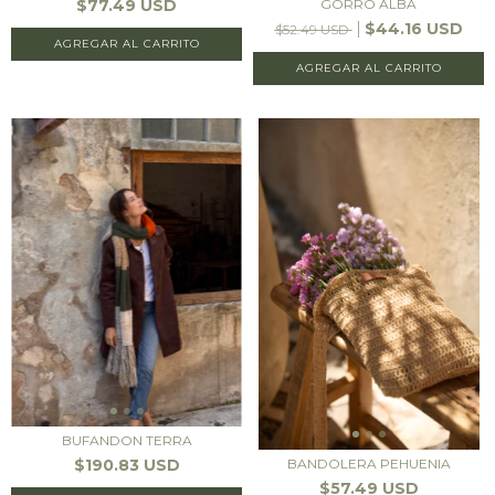
$77.49 USD
GORRO ALBA
$44.16 USD
$52.49 USD
AGREGAR AL CARRITO
BUFANDON TERRA
$190.83 USD
BANDOLERA PEHUENIA
$57.49 USD