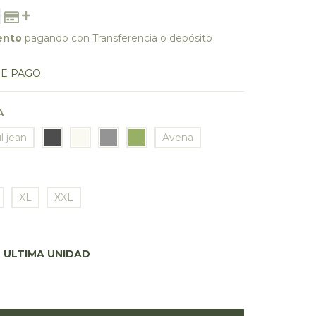
ento
pagando con Transferencia o depósito
DE PAGO
A
l jean
Avena
XL
XXL
ULTIMA UNIDAD