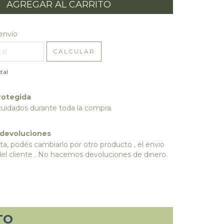
l CP:
CAMBIAR CP
envío
CALCULAR
tal
rotegida
cuidados durante toda la compra.
 devoluciones
ta, podés cambiarlo por otro producto , el envio
del cliente . No hacemos devoluciones de dinero.
TO