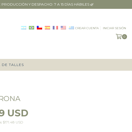
RODUCCIÒN Y DESPACHO: 7 A 15 DÌAS HÁBILES 🌿
CREAR CUENTA
INICIAR SESIÓN
0
 DE TALLES
ERONA
49 USD
os
$171.48 USD