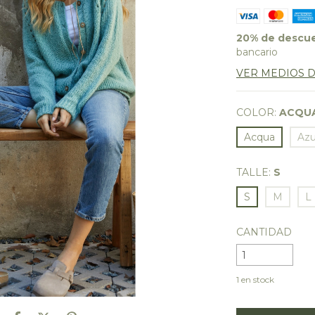
20% de descu
bancario
VER MEDIOS 
COLOR:
ACQU
Acqua
Azu
TALLE:
S
S
M
L
CANTIDAD
1
en stock