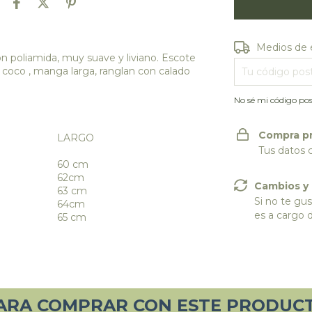
Entregas para e
Medios de 
poliamida, muy suave y liviano. Escote
coco , manga larga, ranglan con calado
No sé mi código pos
Compra p
LARGO
Tus datos 
60 cm
62cm
Cambios y
63 cm
Si no te gus
64cm
es a cargo 
65 cm
ARA COMPRAR CON ESTE PRODUC