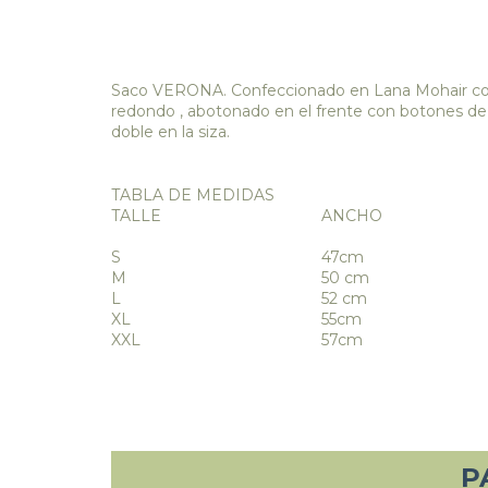
Saco VERONA. Confeccionado en Lana Mohair con 
redondo , abotonado en el frente con botones de 
doble en la siza.
TABLA DE MEDIDAS
TALLE
ANCHO
S
47cm
M
50 cm
L
52 cm
XL
55cm
XXL
57cm
P