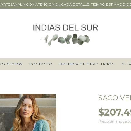
ARTESANAL Y CON ATENCIÒN EN CADA DETALLE. TIEMPO ESTIMADO DE P
RODUCTOS
CONTACTO
POLÍTICA DE DEVOLUCIÓN
GUÍA
SACO V
$207.
Precio sin impuest