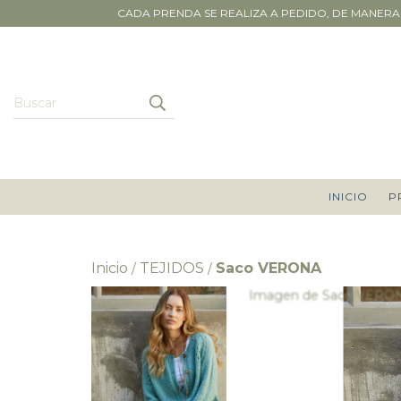
CADA PRENDA SE REALIZA A PEDIDO, DE MANERA 
INICIO
P
Inicio
TEJIDOS
Saco VERONA
/
/