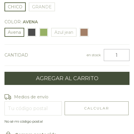
CHICO
GRANDE
COLOR:
AVENA
Avena
Azul jean
CANTIDAD
en stock
Entregas para el CP:
CAMBIAR CP
Medios de envío
CALCULAR
No sé mi código postal