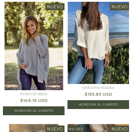
NUEVO
NUEVO
SWEATER MAREA
$155.83 USD
PONCHO IBIZA
$149.16 USD
AGREGAR AL CARRITO
AGREGAR AL CARRITO
NUEVO
NUEVO
8
%
OFF