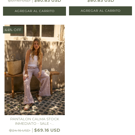
$80.83 USD
$80.83 USD
$107.49 USD
AGREGAR AL CARRITO
AGREGAR AL CARRITO
44
%
OFF
PANTALON CALMA STOCK
INMEDIATO - SALE -...
$69.16 USD
$124.16 USD