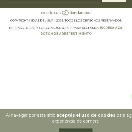
COPYRIGHT INDIAS DEL SUR - 2026. TODOS LOS DERECHOS RESERVADOS.
DEFENSA DE LAS Y LOS CONSUMIDORES. PARA RECLAMOS
INGRESÁ ACÁ.
BOTÓN DE ARREPENTIMIENTO
Al navegar por este sitio
aceptás el uso de cookies
para agi
experiencia de compra.