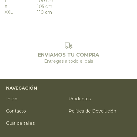
L
100 cm
XL
105 cm
XXL
110 cm
ENVIAMOS TU COMPRA
Entregas a todo el país
NAVEGACIÓN
Inicio
Productos
Contacto
Política de Devolución
Guía de talles