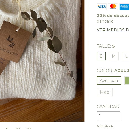
20% de descu
bancario
VER MEDIOS 
TALLE:
S
S
M
L
COLOR:
AZUL 
Azul jean
Maiz
CANTIDAD
6
en stock