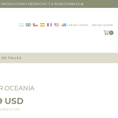
RODUCCIÒN Y DESPACHO: 7 A 15 DÌAS HÁBILES 🌿
CREAR CUENTA
INICIAR SESIÓN
0
 DE TALLES
R OCEANIA
9 USD
os
$163.21 USD