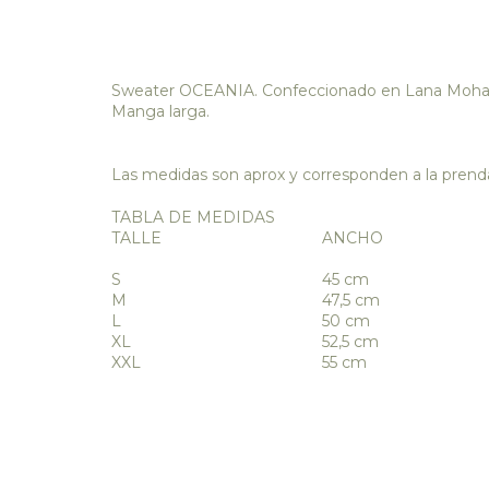
Sweater OCEANIA. Confeccionado en Lana Mohair,
Manga larga.
Las medidas son aprox y corresponden a la prend
TABLA DE MEDIDAS
TALLE
ANCHO
S
45 cm
M
47,5 cm
L
50 cm
XL
52,5 cm
XXL
55 cm