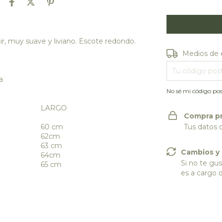
 muy suave y liviano. Escote redondo.
Entregas para e
Medios de 
a
No sé mi código pos
LARGO
Compra p
60 cm
Tus datos 
62cm
63 cm
Cambios y
64cm
Si no te gus
65 cm
es a cargo 