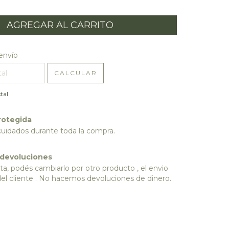
l CP:
CAMBIAR CP
envío
CALCULAR
tal
rotegida
cuidados durante toda la compra.
 devoluciones
ta, podés cambiarlo por otro producto , el envio
del cliente . No hacemos devoluciones de dinero.