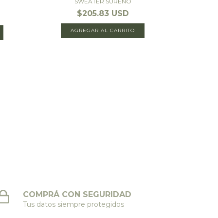
SWEATER SUREÑO
SW
$205.83 USD
AGREGAR AL CARRITO
A
COMPRÁ CON SEGURIDAD
Tus datos siempre protegidos